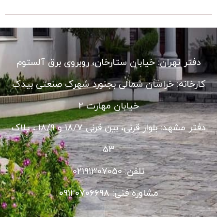
دفتر تهران: خیابان ستارخان، روبروی برق آلستوم
کارخانه: خراسان شمالی بجنورد شهرک صنعتی بیدک
خیابان مهارت 2
دفتر مشهد: بلوار قرنی، بین قرنی 18/7 و 18/9 ، پلاک
53
تلفن: 02191307050
مشاوره فنی: 09120706698