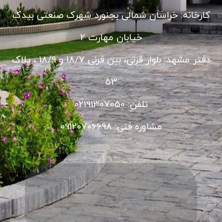
کارخانه: خراسان شمالی بجنورد شهرک صنعتی بیدک
خیابان مهارت 2
دفتر مشهد: بلوار قرنی، بین قرنی 18/7 و 18/9 ، پلاک
53
تلفن: 02191307050
مشاوره فنی: 09120706698