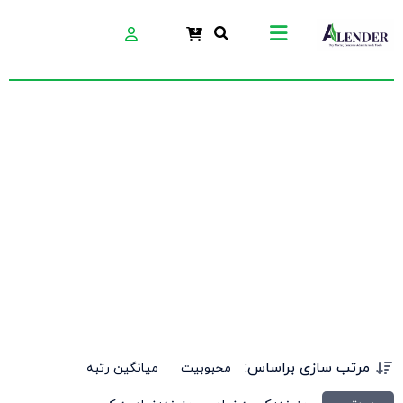
ماله تلسکوپی| ماله
بول فلوت|ماله
بلوفلوت|ماله شیار
زن
مرتب سازی براساس:
محبوبیت
میانگین رتبه