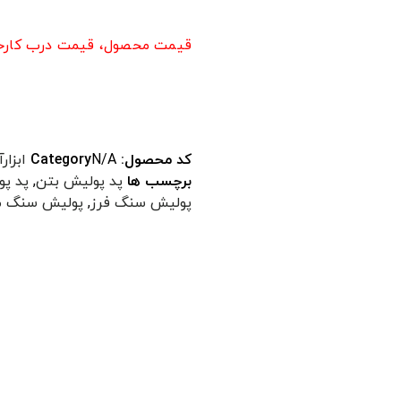
4
امتیاز
5.00
از 5 امتیاز
مشتری
قیمت محصول، قیمت درب کارخا
کد محصول:
N/A
Category
ابزار
برچسب ها
پد پولیش بتن
,
پد پو
پولیش سنگ فرز
,
پولیش سنگ م