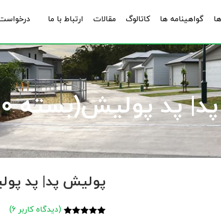
ها
گواهینامه ها
کاتالوگ
مقالات
ارتباط با ما
درخواست 
 پد پولیش(بسته 10 عددی)
پولیش پد| پد پولیش(بس
(دیدگاه کاربر
6
)