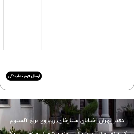
دفتر تهران: خیابان ستارخان، روبروی برق آلستوم