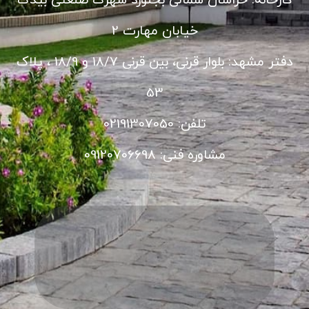
کارخانه: خراسان شمالی بجنورد شهرک صنعتی بیدک
خیابان مهارت 2
دفتر مشهد: بلوار قرنی، بین قرنی 18/7 و 18/9 ، پلاک
53
تلفن: 02191307050
مشاوره فنی: 09120706698