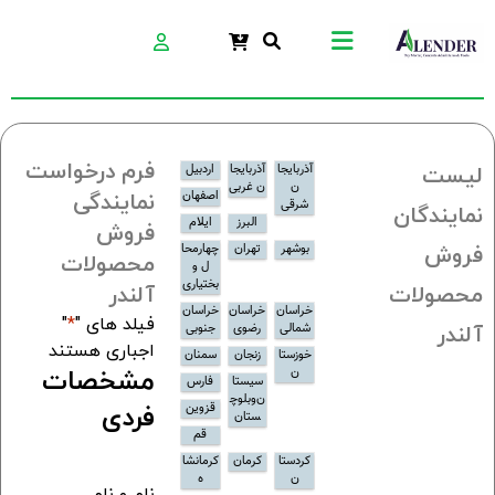
فرم درخواست
آذربایجا
آذربایجا
اردبیل
لیست
ن
ن غربی
اصفهان
نمایندگی
شرقی
نمایندگان
البرز
ایلام
فروش
بوشهر
تهران
چهارمحا
فروش
محصولات
ل و
بختیاری
محصولات
آلندر
خراسان
خراسان
خراسان
فیلد های "
*
"
شمالی
رضوی
جنوبی
آلندر
اجباری هستند
خوزستا
زنجان
سمنان
ن
مشخصات
سیستا
فارس
ن‌و‌بلوچ
قزوین
فردی
ستان
قم
کردستا
کرمان
کرمانشا
ن
ه