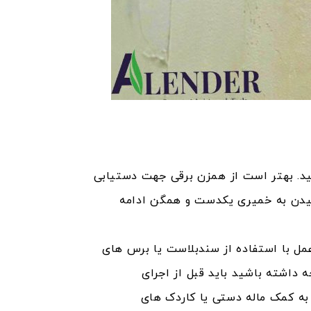
حدود 4.7 کیلوگرم آب مخلوط نمایید. بهتر است از همزن برقی جهت دستیابی
رسیدن به خمیری یکدست و همگن ادامه
عمل با استفاده از سندبلاست یا برس های
ی سرد و ترک های بزرگتر از 1 میلی متر باید به حالت v بازشوند. توجه داشته باشید باید قبل از اجرای
لم مو، آغشته نمایید. سپس به کمک ماله دستی یا کاردک های