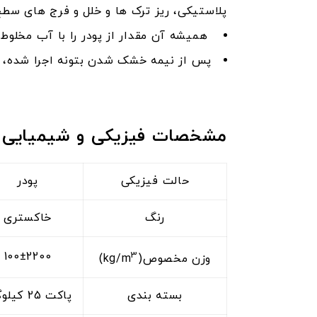
پلاستیکی، ریز ترک ها و خلل و فرج های سطح
همیشه آن مقدار از پودر را با آب مخلوط نمایید که حداکثر د
پس از نیمه خشک شدن بتونه اجرا شده، سطوح را حداقل 36 ساعت با اسپری نمودن آب یا به وسیله
مشخصات فیزیکی و شیمیایی
حالت فیزیکی
پودر
رنگ
خاکستری
3
100±2200
وزن مخصوص­(kg/m
)
بسته بندی
پاکت 25 کیلوگرم