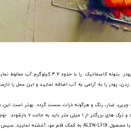
، 25 کیلوگرم پودر بتونه کاسماتیک را با 
ن، پودر را به آرامی به آب اضافه نمایید و این عمل را تا
نه چربی، غبار، رنگ و هرگونه ذرات سست گردد. بهتر است این 
سیمی برقی انجام پذیرد. تمامی درز ها
ALEN-RECOVER ، تمامی سطوح موردنظر را با محصول ALEN-LFIX به کمک ق