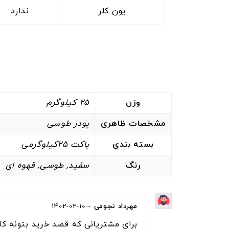
یون کلر
ندارد
وزن
25 کیلوگرم
مشخصات ظاهری
پودر طوسی
بسته بندی
پاکت 25کیلوگرمی
رنگ
سفید, طوسی, قهوه ای
مهرداد نجومی
–
1402-02-10
برای مشتریانی که قصد خرید بتونه کا