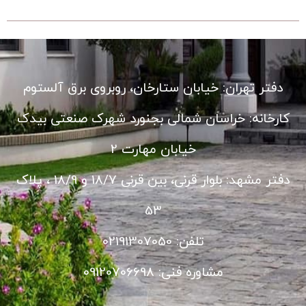
دفتر تهران: خیابان ستارخان، روبروی برق آلستوم
کارخانه: خراسان شمالی بجنورد شهرک صنعتی بیدک
خیابان مهارت 2
دفتر مشهد: بلوار قرنی، بین قرنی 18/7 و 18/9 ، پلاک
53
تلفن: 02191307050
مشاوره فنی: 09120706698