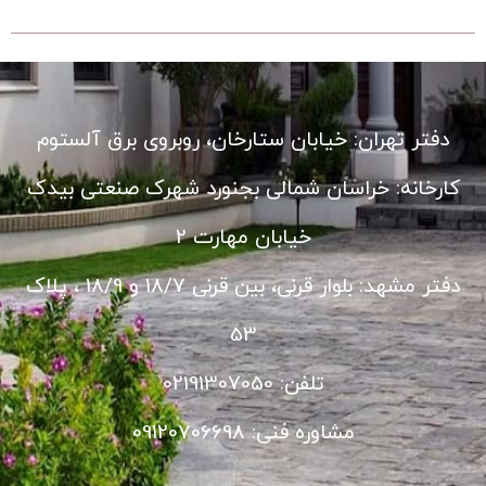
دفتر تهران: خیابان ستارخان، روبروی برق آلستوم
کارخانه: خراسان شمالی بجنورد شهرک صنعتی بیدک
خیابان مهارت 2
دفتر مشهد: بلوار قرنی، بین قرنی 18/7 و 18/9 ، پلاک
53
تلفن: 02191307050
مشاوره فنی: 09120706698