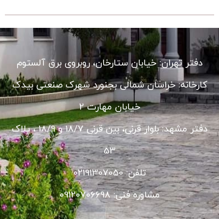
دفتر تهران: خیابان ستارخان، روبروی برق آلستوم
کارخانه: خراسان شمالی بجنورد شهرک صنعتی بیدک
خیابان مهارت 2
دفتر مشهد: بلوار قرنی، بین قرنی 18/7 و 18/9 ، پلاک
53
تلفن: 02191307050
مشاوره فنی: 09120706698