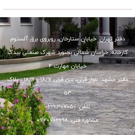
دفتر تهران: خیابان ستارخان، روبروی برق آلستوم
کارخانه: خراسان شمالی بجنورد شهرک صنعتی بیدک
خیابان مهارت 2
دفتر مشهد: بلوار قرنی، بین قرنی 18/7 و 18/9 ، پلاک
53
تلفن: 02191307050
مشاوره فنی: 09120706698