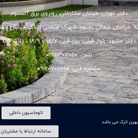
دفتر تهران: خیابان ستارخان، روبروی برق آلستوم
نه: خراسان شمالی بجنورد شهرک صنعتی بیدک خیابان مهار
دفتر مشهد: بلوار قرنی، بین قرنی 18/7 و 18/9 ، پلاک 53
تلفن: 02191307050
مشاوره فنی: 09120706698
اتوماسیون داخلی
ین اترک می باشد.
سامانه ارتباط با مشتریان