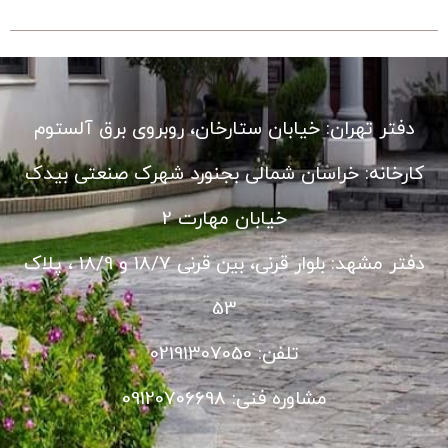
دفتر تهران: خیابان ستارخان، روبروی برق آلستوم
کارخانه: خراسان شمالی بجنورد شهرک صنعتی بیدک
خیابان مهارت 2
دفتر مشهد: بلوار قرنی، بین قرنی 18/7 و 18/9 ، پلاک
53
تلفن: 02191307050
مشاوره فنی: 09120706698