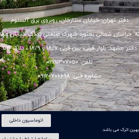
دفتر تهران: خیابان ستارخان، روبروی برق آلستوم
نه: خراسان شمالی بجنورد شهرک صنعتی بیدک خیابان مهار
دفتر مشهد: بلوار قرنی، بین قرنی 18/7 و 18/9 ، پلاک 53
تلفن: 02191307050
مشاوره فنی: 09120706698
اتوماسیون داخلی
ین اترک می باشد.