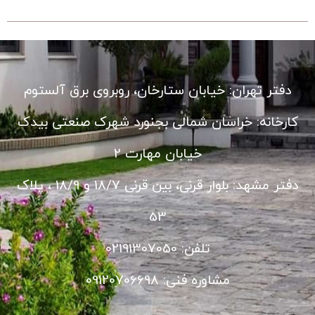
دفتر تهران: خیابان ستارخان، روبروی برق آلستوم
کارخانه: خراسان شمالی بجنورد شهرک صنعتی بیدک
خیابان مهارت 2
دفتر مشهد: بلوار قرنی، بین قرنی 18/7 و 18/9 ، پلاک
53
تلفن: 02191307050
مشاوره فنی: 09120706698