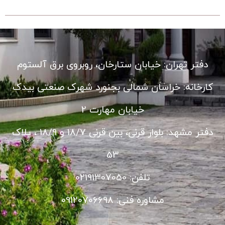
دفتر تهران: خیابان ستارخان، روبروی برق آلستوم
کارخانه: خراسان شمالی بجنورد شهرک صنعتی بیدک
خیابان مهارت 2
دفتر مشهد: بلوار قرنی، بین قرنی 18/7 و 18/9 ، پلاک
53
تلفن: 02191307050
مشاوره فنی: 09120706698