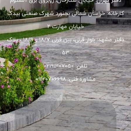
دفتر تهران: خیابان ستارخان، روبروی برق آلستوم
کارخانه: خراسان شمالی بجنورد شهرک صنعتی بیدک
خیابان مهارت 2
دفتر مشهد: بلوار قرنی، بین قرنی 18/7 و 18/9 ، پلاک
53
تلفن: 02191307050
مشاوره فنی: 09120706698