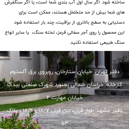
ساخته شود. اگر سال اول آب بندی شما است، یا اگر سنگفرش
های شما بیش از حد متخلخل هستند، ممکن است برای
دستیابی به سطح بالاتری از براقیت، چند بار استفاده شود.
این محصول را روی آجر سفالی قرمز، تخته سنگ، یا سایر انواع
سنگ طبیعی استفاده نکنید.
دفتر تهران: خیابان ستارخان، روبروی برق آلستوم
کارخانه: خراسان شمالی بجنورد شهرک صنعتی بیدک
خیابان مهارت 2
دفتر مشهد: بلوار قرنی، بین قرنی 18/7 و 18/9 ، پلاک
53