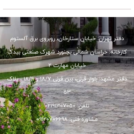
دفتر تهران: خیابان ستارخان، روبروی برق آلستوم
کارخانه: خراسان شمالی بجنورد شهرک صنعتی بیدک
خیابان مهارت 2
دفتر مشهد: بلوار قرنی، بین قرنی 18/7 و 18/9 ، پلاک
53
تلفن: 02191307050
مشاوره فنی: 09120706698