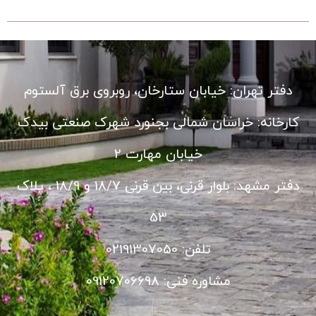
دفتر تهران: خیابان ستارخان، روبروی برق آلستوم
کارخانه: خراسان شمالی بجنورد شهرک صنعتی بیدک
خیابان مهارت 2
دفتر مشهد: بلوار قرنی، بین قرنی 18/7 و 18/9 ، پلاک
53
تلفن: 02191307050
مشاوره فنی: 09120706698