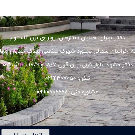
دفتر تهران: خیابان ستارخان، روبروی برق آلستوم
نه: خراسان شمالی بجنورد شهرک صنعتی بیدک خیابان مهار
دفتر مشهد: بلوار قرنی، بین قرنی 18/7 و 18/9 ، پلاک 53
تلفن: 02191307050
مشاوره فنی: 09120706698