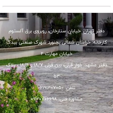
دفتر تهران: خیابان ستارخان، روبروی برق آلستوم
کارخانه: خراسان شمالی بجنورد شهرک صنعتی بیدک
خیابان مهارت 2
دفتر مشهد: بلوار قرنی، بین قرنی 18/7 و 18/9 ، پلاک
53
تلفن: 02191307050
مشاوره فنی: 09120706698