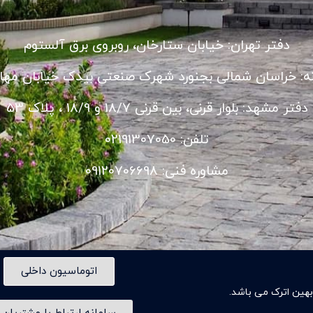
دفتر تهران: خیابان ستارخان، روبروی برق آلستوم
نه: خراسان شمالی بجنورد شهرک صنعتی بیدک خیابان مهار
دفتر مشهد: بلوار قرنی، بین قرنی 18/7 و 18/9 ، پلاک 53
تلفن: 02191307050
مشاوره فنی: 09120706698
اتوماسیون داخلی
ین اترک می باشد.