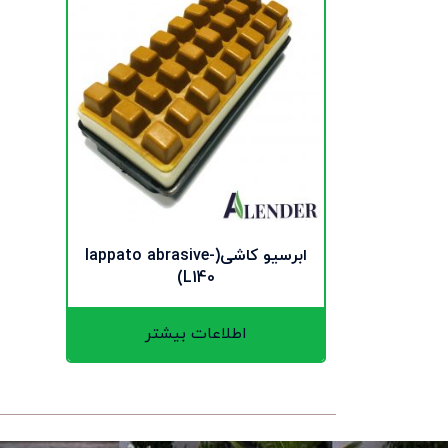
ابرسیو کاشی(lappato abrasive-
L140)
اطلاعات بیشتر