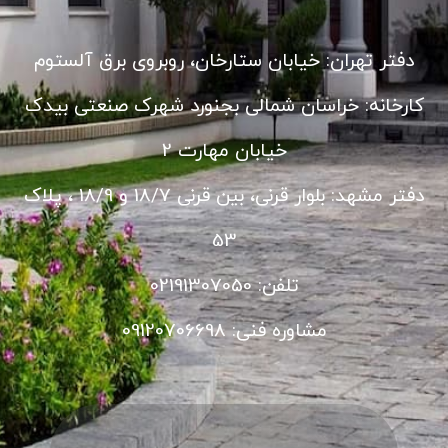
دفتر تهران: خیابان ستارخان، روبروی برق آلستوم
کارخانه: خراسان شمالی بجنورد شهرک صنعتی بیدک
خیابان مهارت 2
دفتر مشهد: بلوار قرنی، بین قرنی 18/7 و 18/9 ، پلاک
53
تلفن: 02191307050
مشاوره فنی: 09120706698