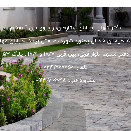
دفتر تهران: خیابان ستارخان، روبروی برق آلستوم
نه: خراسان شمالی بجنورد شهرک صنعتی بیدک خیابان مهار
دفتر مشهد: بلوار قرنی، بین قرنی 18/7 و 18/9 ، پلاک 53
تلفن: 02191307050
مشاوره فنی: 09120706698