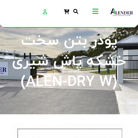
پودر بتن سخت
خشکه پاش شیری
(ALEN-DRY W)