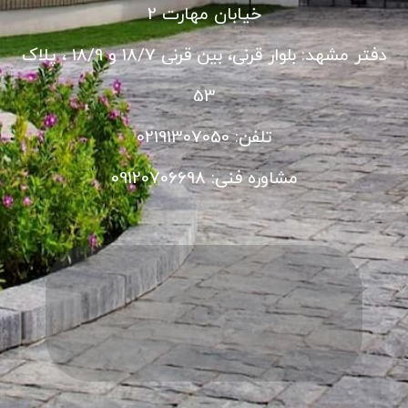
خیابان مهارت 2
دفتر مشهد: بلوار قرنی، بین قرنی 18/7 و 18/9 ، پلاک
53
تلفن: 02191307050
مشاوره فنی: 09120706698