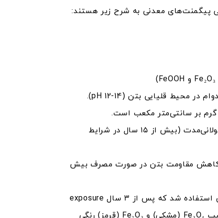
ی پیگمنت‌های معدنی به شرح زیر هستند:
مقاومت نوری عالی (۷-۸ در مقیاس Blue Wool)، پایداری حرارتی تا ۱۰۰۰ درجه سانتی‌گراد، و دوام در محیط قلیایی بتن (pH 12-14).
قیمت اقتصادی، تنوع رنگی مناسب، سازگاری با انواع سیمان (پرتلند معمولی و سفید)، و دوام طولانی‌مدت (بیش از ۱۵ سال در شرایط
رای رنگ‌های تیره)، و احتمال کاهش مقاومت بتن در صورت مصرف بیش
در یک پروژه محوطه‌سازی پارک، از اکسید آهن قرمز (۴ درصد وزن سیمان) در بتن کفپوش استفاده شد که پس از ۳ سال exposure
در معرض آفتاب و باران، رنگ آن همچنان یکنواخت و بدون تغییر باقی مانده است. در پروژه‌ای دیگر، ترکیب Fe₃O₄ (مشکی) و Fe₂O₃ (قرمز) رنگی