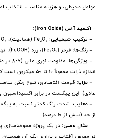
عوامل محیطی، و هزینه مناسب، انتخاب اصل
–
اکسید آهن
(Iron Oxide):
–
ترکیب شیمیایی:
Fe₂O₃ (هماتیت)، Fe₃O₄ (مگنتیت)، FeOOH (گوتیت)
–
رنگ‌ها:
قرمز (Fe₂O₃)، زرد (FeOOH)، قهوه‌ای (ترکیب Fe₂O₃ و Fe₃O₄)، مشکی (Fe₃O₄)، نارنجی (ترکیب Fe₂O₃ و FeOOH)
–
ویژگی‌ها:
اندازه ذرات معمولاً ۱۰ تا ۵۰ میکرون است که پخش‌پذیری متوسطی فراهم می‌کند. چگالی حدود ۴.۸ تا ۵.۲ گرم بر سانتی‌متر مکعب است.
–
مزایا:
عادی). این پیگمنت در برابر اکسیداسیون و
–
معایب:
از حد (بیش از ۱۰ درصد).
–
مثال عملی: