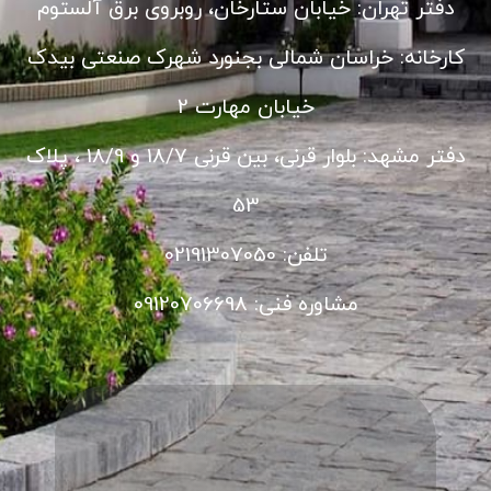
دفتر تهران: خیابان ستارخان، روبروی برق آلستوم
کارخانه: خراسان شمالی بجنورد شهرک صنعتی بیدک
خیابان مهارت 2
دفتر مشهد: بلوار قرنی، بین قرنی 18/7 و 18/9 ، پلاک
53
تلفن: 02191307050
مشاوره فنی: 09120706698