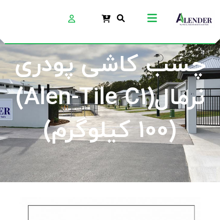
چسب کاشی پودری
نرمال(Alen-Tile C1)
(100 کیلوگرم)