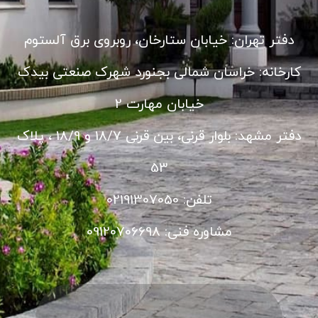
دفتر تهران: خیابان ستارخان، روبروی برق آلستوم
کارخانه: خراسان شمالی بجنورد شهرک صنعتی بیدک
خیابان مهارت 2
دفتر مشهد: بلوار قرنی، بین قرنی 18/7 و 18/9 ، پلاک
53
تلفن: 02191307050
مشاوره فنی: 09120706698