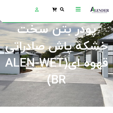
پودر بتن سخت
خشکه پاش صادراتی
قهوه ای(ALEN-WET
BR)