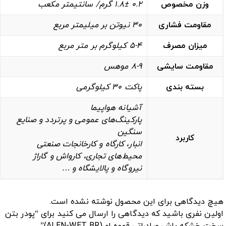
وزن مخصوص
0.2 1.8± گرم/ سانتیمتر مکعب
مقاومت فشاری
30 نیوتن بر میلیمتر مربع
میزان مصرف
5-4 کیلوگرم بر متر مربع
مقاومت سایشی
8-9 موهس
بسته بندی
پاکت 30 کیلوگرمی
آشیانه هواپیما
پارکینگ‌های عمومی و پرتردد و صنایع
سنگین
کاربرد
انبار، کارگاه و کارخانجات صنعتی
محیط‌های تجاری، کارواش و گاراژ
نیروگاه‌ و پالایشگاه‌ و …
هیچ دیدگاهی برای این محصول نوشته نشده است.
اولین نفری باشید که دیدگاهی را ارسال می کنید برای “پودر بتن
سخت خشکه پاش صادراتی قهوه ای(ALEN-WET BR)”