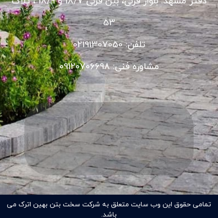
دفتر مشهد: بلوار قرنی، بین قرنی 18/7 و 18/9 ، پلاک
53
تلفن: 02191307050
مشاوره فنی: 09120706698
تمامی حقوق این وب سایت متعلق به شرکت سخت بتن بهین اترک می
باشد.