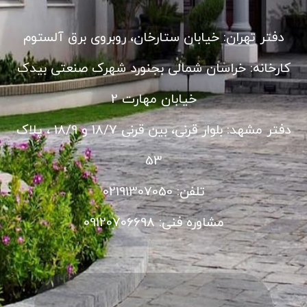
دفتر تهران: خیابان ستارخان، روبروی برق آلستوم
کارخانه: خراسان شمالی بجنورد شهرک صنعتی بیدک
خیابان مهارت 2
دفتر مشهد: بلوار قرنی، بین قرنی 18/7 و 18/9 ، پلاک
53
تلفن: 02191307050
مشاوره فنی: 09120706698