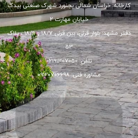
کارخانه: خراسان شمالی بجنورد شهرک صنعتی بیدک
خیابان مهارت 2
دفتر مشهد: بلوار قرنی، بین قرنی 18/7 و 18/9 ، پلاک
53
تلفن: 02191307050
مشاوره فنی: 09120706698