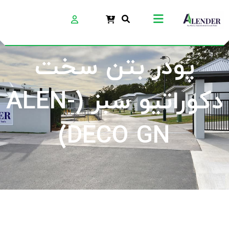
پودر بتن سخت
دکوراتیو سبز (ALEN-
DECO GN)