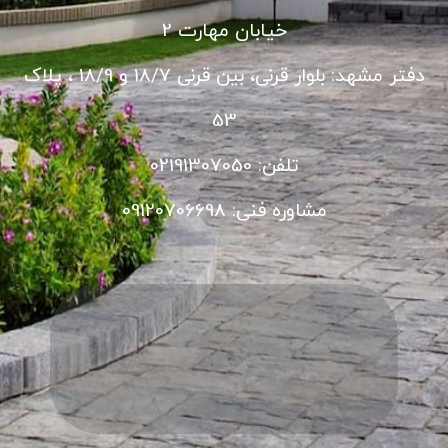
خیابان مهارت 2
دفتر مشهد: بلوار قرنی، بین قرنی 18/7 و 18/9 ، پلاک
53
تلفن: 02191307050
مشاوره فنی: 09120706698