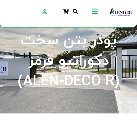
پودر بتن سخت
دکوراتیو قرمز
(ALEN-DECO R)