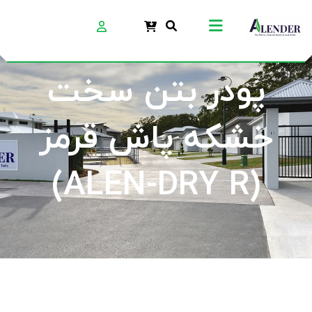
پودر بتن سخت
خشکه پاش قرمز
(ALEN-DRY R)