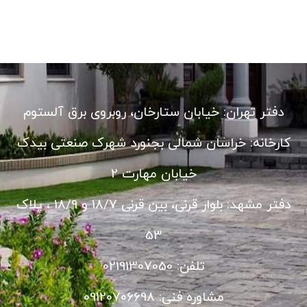
دفتر تهران: خیابان ستارخان، روبروی برق آلستوم
کارخانه: خراسان شمالی بجنورد شهرک صنعتی بیدک
خیابان مهارت 2
دفتر مشهد: بلوار قرنی، بین قرنی 18/7 و 18/9 ، پلاک
53
تلفن: 02191307050
مشاوره فنی: 09120706698