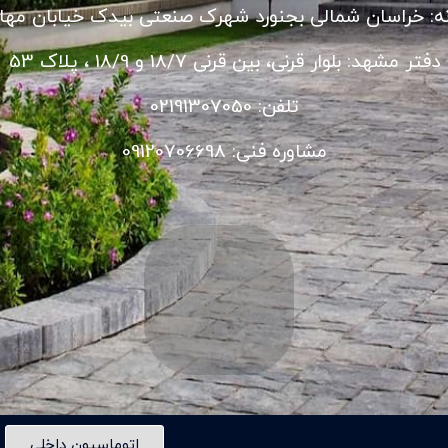
نه: خراسان شمالی بجنورد شهرک صنعتی بیدک خیابان مهار
دفتر مشهد: بلوار قرنی، بین قرنی 18/7 و 18/9 ، پلاک 53
تلفن: 02191307050
مشاوره فنی: 09120706698
اتوماسیون داخلی