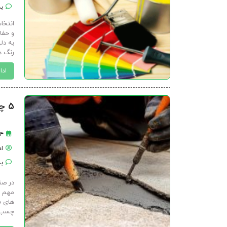
بد
انتخا
و حفا
به دلی
رنگ ها
ادا
5 چسب ساختمانی پرمصرف به همراه کاربرد آنها | الندر
۲۴ تیر
ا
بد
در صن
مهم د
های س
چسب ک