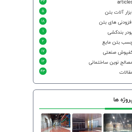
32
article
5
بزار آلات بتن
18
فزودنی های بتن
1
ودر بندکشی
2
سب بتن مایع
17
فپوش صنعتی
12
صالح نوین ساختمانی
43
قالات
روژه ها