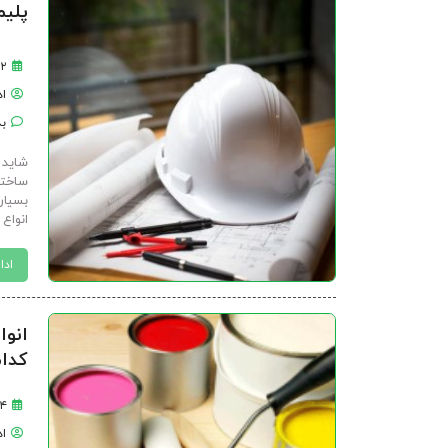
پلیم
۲ آذر ۱۴۰۴
ا
بد
شاید 
ساختم
بسیار
انواع
ادا
انوا
کدام
۴ شهریور ۱۴۰۴
ا