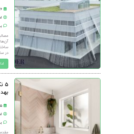
۲۶ اسفن
ا
بد
مصالح
آن‌ها 
ساختم
در سا
ادا
۵ 
بهدا
۲۵ اسفن
ا
بد
مقدمه