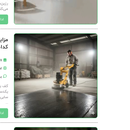
رزین‌
می‌کن
ادا
مزای
کدام
۱۱ آذر ۱۴۰۴
ا
بد
کف بت
یکدست
سابی 
...
ادا