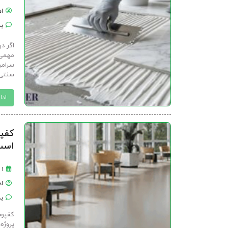
ا
بد
اگر د
مهمی 
سرامی
سنتی 
ادا
کفپو
است
۱ بهمن ۱۴۰۴
ا
بد
کفپوش
پروژه