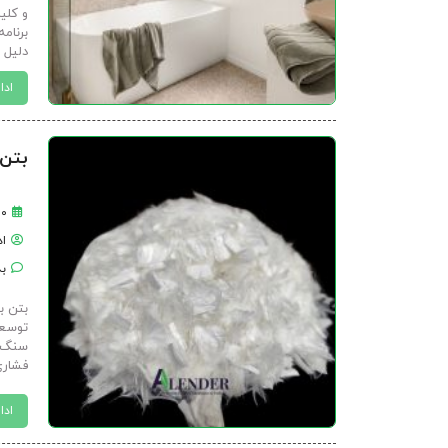
و کلی
برنام
دلیل ق
ادا
بتن الیافی + 0
۲۰ اسفن
ا
بد
بتن ب
توسعه
سنگ‌د
فشاری 
ادا