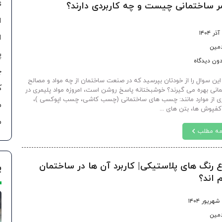
s
ر ساختمانی چیست و چه کاربردی دارند؟
ا
ا
دمین
پ
ون دیدگاه
چ
این سوال را از خودتان بپرسید که در صنعت ساختمان از چه مواد و مصالح
ک
انی بهره می گیرند؟ خوشبختانه پاسخ روشن است، امروزه مواد پلیمری در
ی از موارد مانند: چسب های ساختمانی (چسب کاشی، چسب اپوکسی )،
م
 کفپوش ها، بتن های ...
م
مه مطلب
ع رنگ های پلاستیکی| کاربرد آن ها در ساختمان
پ
 اند؟
دمین