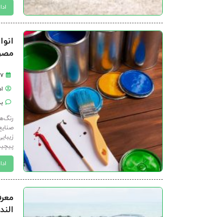
ادا
انوا
مصرف
۲۷ فرورد
ا
بد
رنگ‌ه
صنایع
زیبایی
پیچیده
ادا
معرف
الند