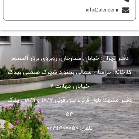
info@alender.ir
دفتر تهران: خیابان ستارخان، روبروی برق آلستوم
کارخانه: خراسان شمالی بجنورد شهرک صنعتی بیدک
خیابان مهارت 2
دفتر مشهد: بلوار قرنی، بین قرنی 18/7 و 18/9 ، پلاک
53
تلفن: 02191307050