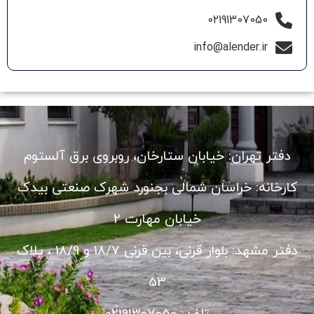
02191307050
info@alender.ir
دفتر تهران: خیابان ستارخان، روبروی برق آلستوم
کارخانه: خراسان شمالی بجنورد شهرک صنعتی بیدک
خیابان مهارت 2
دفتر مشهد: بلوار قرنی، بین قرنی 18/7 و 18/9 ، پلاک
53