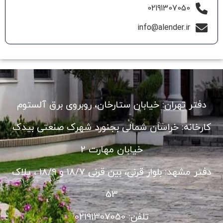
02191307050
info@alender.ir
دفتر تهران: خیابان ستارخان، روبروی برق آلستوم
کارخانه: خراسان شمالی بجنورد شهرک صنعتی بیدک
خیابان مهارت 2
دفتر مشهد: بلوار قرنی، بین قرنی 18/7 و 18/9 ، پلاک
53
تلفن: 02191307050