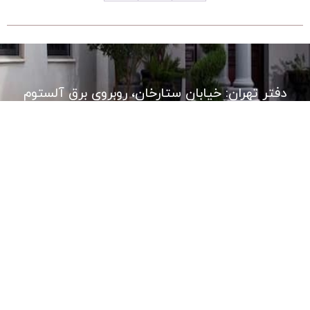
دفتر تهران: خیابان ستارخان، روبروی برق آلستوم
کارخانه: خراسان شمالی بجنورد شهرک صنعتی بیدک
خیابان مهارت 2
دفتر مشهد: بلوار قرنی، بین قرنی 18/7 و 18/9 ، پلاک
53
تلفن: 02191307050
مشاوره فنی: 09120706698