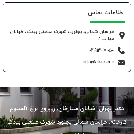
اطلاعات تماس
خراسان شمالی، بجنورد، شهرک صنعتی بیدک، خیابان
مهارت 2
02191307050
info@alender.ir
دفتر تهران: خیابان ستارخان، روبروی برق آلستوم
کارخانه: خراسان شمالی بجنورد شهرک صنعتی بیدک