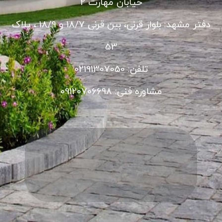
خیابان مهارت 2
دفتر مشهد: بلوار قرنی، بین قرنی 18/7 و 18/9 ، پلاک
53
تلفن: 02191307050
مشاوره فنی: 09120706698