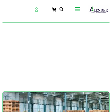
آرملات