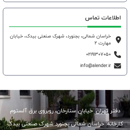
اطلاعات تماس
خراسان شمالی، بجنورد، شهرک صنعتی بیدک، خیابان
مهارت 2
02191307050
info@alender.ir
دفتر تهران: خیابان ستارخان، روبروی برق آلستوم
کارخانه: خراسان شمالی بجنورد شهرک صنعتی بیدک