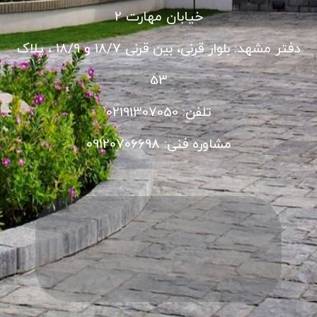
خیابان مهارت 2
دفتر مشهد: بلوار قرنی، بین قرنی 18/7 و 18/9 ، پلاک
53
تلفن: 02191307050
مشاوره فنی: 09120706698