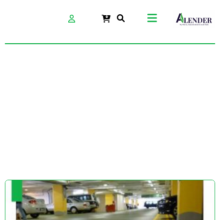
کفپوش صنعتی