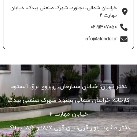
خراسان شمالی، بجنورد، شهرک صنعتی بیدک، خیابان
مهارت 2
02191307050
info@alender.ir
دفتر تهران: خیابان ستارخان، روبروی برق آلستوم
کارخانه: خراسان شمالی بجنورد شهرک صنعتی بیدک
خیابان مهارت 2
دفتر مشهد: بلوار قرنی، بین قرنی 18/7 و 18/9 ، پلاک