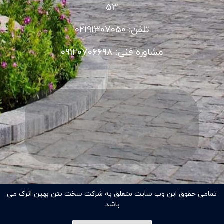
53
تلفن: 02191307050
مشاوره فنی: 09120706698
تمامی حقوق این وب سایت متعلق به شرکت سخت بتن بهین اترک می
باشد.