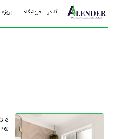
آلندر
فروشگاه
پروژه 
15 خرداد 2025 آلندر-سخت بتن بهین اترک
۵ 
بهدا