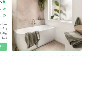
۲۵ اسفن
ا
بد
مقدمه
و کلی
برنام
دلیل ق
ادا