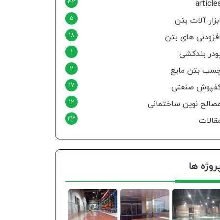
32
article
5
بزار آلات بتن
18
فزودنی های بتن
1
ودر بندکشی
2
سب بتن مایع
17
فپوش صنعتی
12
صالح نوین ساختمانی
43
قالات
روژه ها