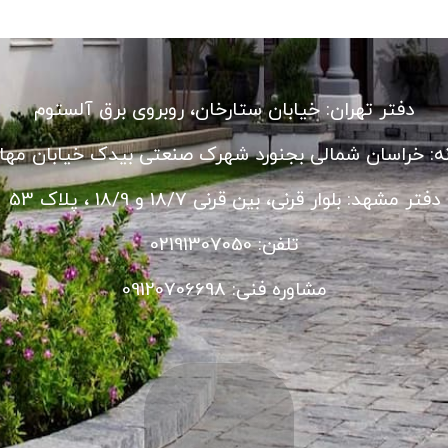
دفتر تهران: خیابان ستارخان، روبروی برق آلستوم
نه: خراسان شمالی بجنورد شهرک صنعتی بیدک خیابان مهار
دفتر مشهد: بلوار قرنی، بین قرنی 18/7 و 18/9 ، پلاک 53
تلفن: 02191307050
مشاوره فنی: 09120706698