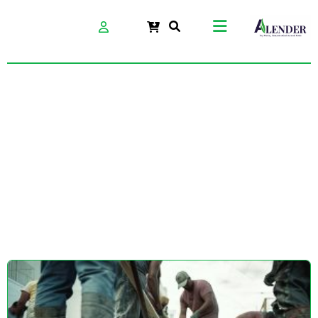
04 مرداد 2025 آلندر-
سخت بتن بهین
اترک