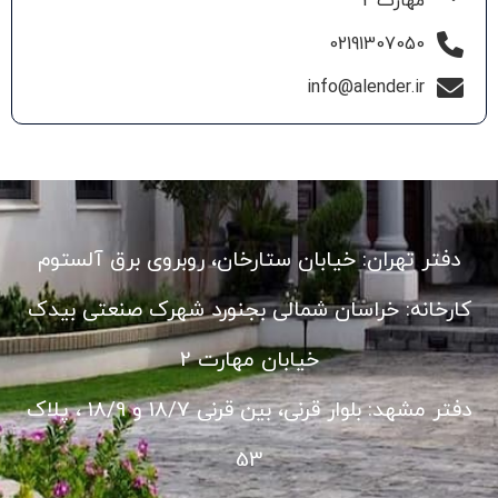
مهارت 2
02191307050
info@alender.ir
دفتر تهران: خیابان ستارخان، روبروی برق آلستوم
کارخانه: خراسان شمالی بجنورد شهرک صنعتی بیدک
خیابان مهارت 2
دفتر مشهد: بلوار قرنی، بین قرنی 18/7 و 18/9 ، پلاک
53