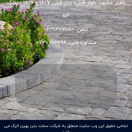
دفتر مشهد: بلوار قرنی، بین قرنی 18/7 و 18/9 ، پلاک
53
تلفن: 02191307050
مشاوره فنی: 09120706698
تمامی حقوق این وب سایت متعلق به شرکت سخت بتن بهین اترک می