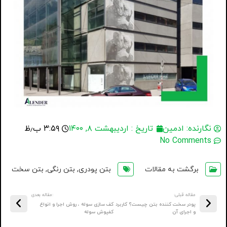
نگارنده:
ادمین
تاریخ :
اردیبهشت ۸, ۱۴۰۰
۳:۵۹ ب٫ظ
No Comments
برگشت به مقالات
بتن پودری
,
بتن رنگی
,
بتن سخت
مقاله قبلی:
:مقاله بعدی
پودر سخت کننده بتن چیست؟ کاربرد
کف سازی سوله ، روش اجرا و انواع
و اجرای آن
کفپوش سوله