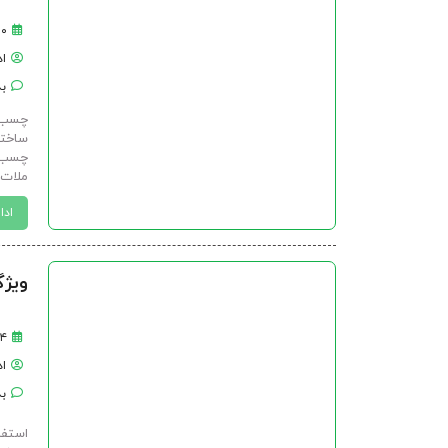
۲۰ دی 
ا
بد
چسب ک
ساختم
چسب ب
ملات‌
ادا
ویژگ
۴ دی ۱۴۰۳
ا
بد
استفا