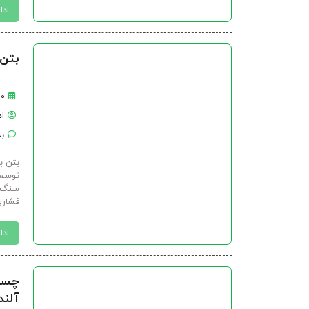
ادا
بتن الیافی + 0
۲۰ اسفن
ا
بد
بتن ب
توسعه
سنگ‌د
فشاری 
ادا
چسب
آلند