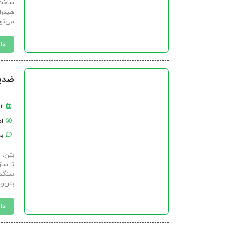
ساخت‌
هیدرا
می‌تو
ادا
ضدیخ
۲۲ آذر
ا
بد
بتن، 
تا سا
سنگدا
بتن‌ر
ادا