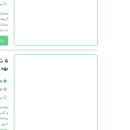
بد
مصالح
آن‌ها 
ساختم
در سا
ادا
۵ 
بهدا
۲۵ اسفن
ا
بد
مقدمه
و کلی
برنام
دلیل ق