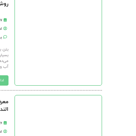
روش
۱۷ فروردین 
ا
بد
بتن ب
بسیاری
می‌ده
آب و 
ادا
معرف
الند
۲۶ اسفن
ا