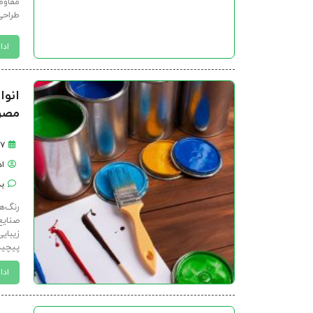
مقاوم
طراحی،
ادا
انوا
مصرف
۲۷ فرورد
ا
بد
رنگ‌ه
صنایع
زیبایی
پیچیده
ادا