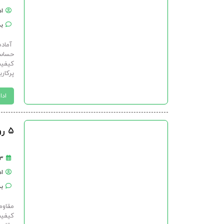
ا
بد
آماده
حساس‌
کیفیت
پرکارب
ادا
۵ روش افزایش فشاری مقاومت بتن- آلندر
۳ اردیبهشت ۴۰۴
ا
بد
مقاوم
کیفیت