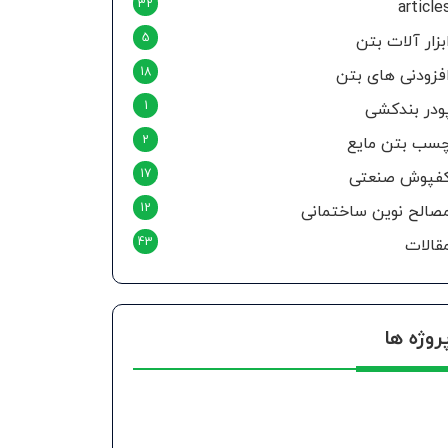
32
article
5
بزار آلات بتن
18
فزودنی های بتن
1
ودر بندکشی
2
سب بتن مایع
17
فپوش صنعتی
12
صالح نوین ساختمانی
43
قالات
روژه ها