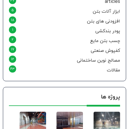
32
articles
5
ابزار آلات بتن
18
افزودنی های بتن
1
پودر بندکشی
2
چسب بتن مایع
17
کفپوش صنعتی
12
مصالح نوین ساختمانی
43
مقالات
پروژه ها