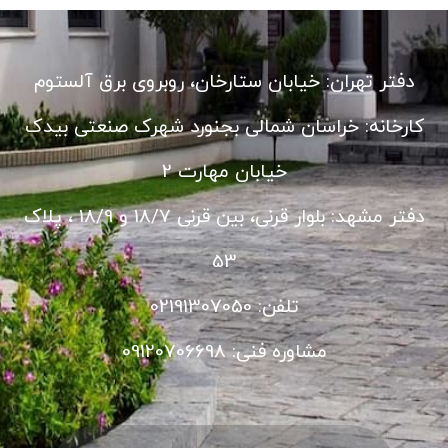
دفتر تهران: خیابان ستارخان، روبروی برق آلستوم
کارخانه: خراسان شمالی بجنورد شهرک صنعتی بیدک
خیابان مهارت 2
دفتر مشهد: بلوار قرنی، بین قرنی 18/7 و 18/9 ، پلاک
53
تلفن: 02191307050
مشاوره فنی: 09120706698