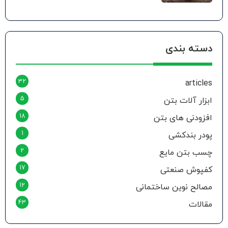
دسته بندی
32
articles
5
ابزار آلات بتن
18
افزودنی های بتن
1
پودر بندکشی
2
چسب بتن مایع
17
کفپوش صنعتی
12
مصالح نوین ساختمانی
43
مقالات