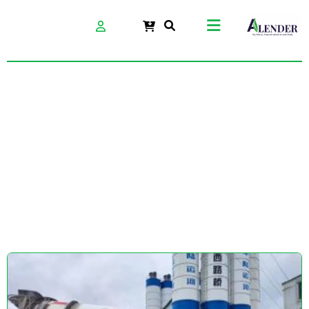
12 بهمن 2025 آلندر-
سخت بتن بهین
اترک