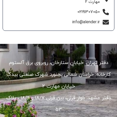
مهارت 2
02191307050
info@alender.ir
دفتر تهران: خیابان ستارخان، روبروی برق آلستوم
کارخانه: خراسان شمالی بجنورد شهرک صنعتی بیدک
خیابان مهارت 2
دفتر مشهد: بلوار قرنی، بین قرنی 18/7 و 18/9 ، پلاک
53