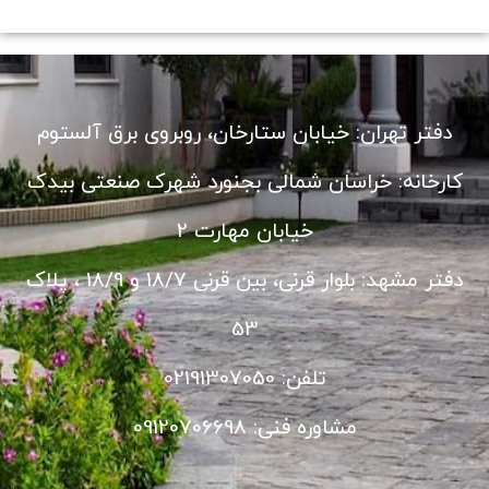
دفتر تهران: خیابان ستارخان، روبروی برق آلستوم
کارخانه: خراسان شمالی بجنورد شهرک صنعتی بیدک
خیابان مهارت 2
دفتر مشهد: بلوار قرنی، بین قرنی 18/7 و 18/9 ، پلاک
53
تلفن: 02191307050
مشاوره فنی: 09120706698