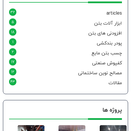
32
articles
5
ابزار آلات بتن
18
افزودنی های بتن
1
پودر بندکشی
2
چسب بتن مایع
17
کفپوش صنعتی
12
مصالح نوین ساختمانی
43
مقالات
پروژه ها