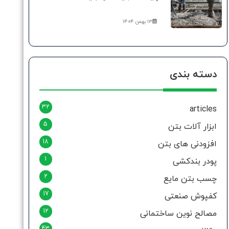
۱۳ بهمن ۱۴۰۴
دسته بندی
32
articles
5
ابزار آلات بتن
18
افزودنی های بتن
1
پودر بندکشی
2
چسب بتن مایع
17
کفپوش صنعتی
12
مصالح نوین ساختمانی
43