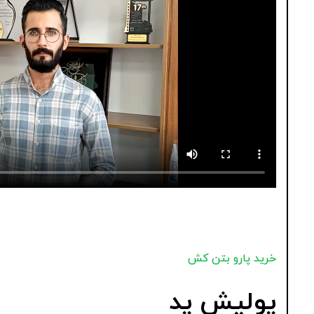
خرید پارو بتن کش
پولیش پد