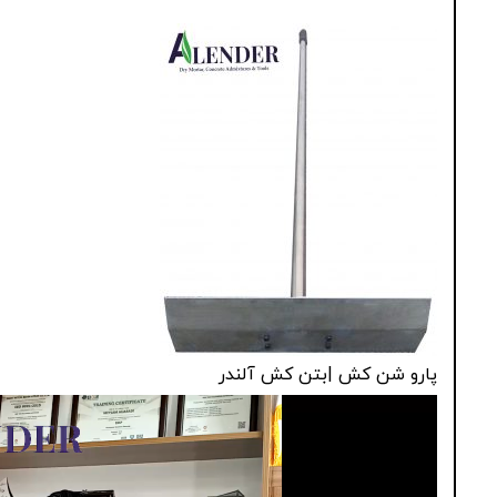
پارو شن کش |بتن کش آلندر